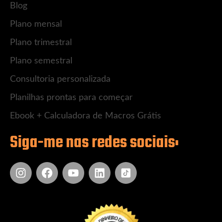
Blog
Plano mensal
Plano trimestral
Plano semestral
Consultoria personalizada
Planilhas prontas para começar
Ebook + Calculadora de Macros Grátis
Siga-me nas redes sociais:
Instagram
Facebook
Youtube
Linkedin