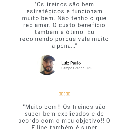
"Os treinos são bem
5
estratégicos e funcionam
muito bem. Não tenho o que
reclamar. O custo benefício
também é ótimo. Eu
recomendo porque vale muito
a pena..."
Luiz Paulo
Campo Grande - MS
5





/
"Muito bom!! Os treinos são
5
super bem explicados e de
acordo com o meu objetivo!! O
Filipe também é super