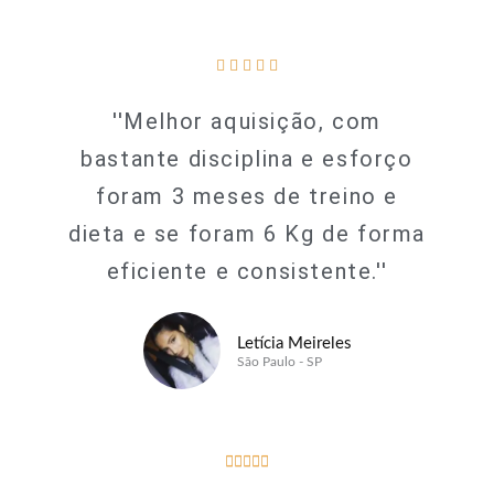
5





/
''Melhor aquisição, com
5
bastante disciplina e esforço
foram 3 meses de treino e
dieta e se foram 6 Kg de forma
eficiente e consistente.''
Letícia Meireles
São Paulo - SP
5





/