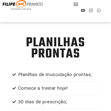
Ir
Menu
Y
I
W
para
o
n
h
o
u
s
a
conteúdo
t
t
t
u
a
s
b
g
a
PLANILHAS
e
r
p
a
p
m
PRONTAS
Planilhas de musculação prontas;
Comece a treinar hoje!
30 dias de prescrição;