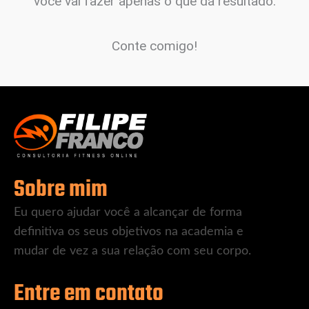
você vai fazer apenas o que dá resultado.
Conte comigo!
Sobre mim
Eu quero ajudar você a alcançar de forma
definitiva os seus objetivos na academia e
mudar de vez a sua relação com seu corpo.
Entre em contato