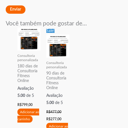
Você também pode gostar de…
O
O
Sale!
preço
preço
original
atual
era:
é:
R$477,00.
R$277,00.
Consultoria
personalizada
Consultoria
180 dias de
personalizada
Consultoria
90 dias de
Fitness
Consultoria
Online
Fitness
Online
Avaliação
5.00
de 5
Avaliação
5.00
de 5
R$
799,00
Adicionar ao
R$
477,00
carrinho
R$
277,00
Adicionar ao