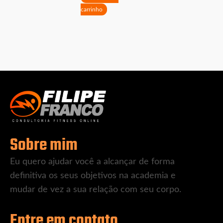
carrinho
Sobre mim
Eu quero ajudar você a alcançar de forma
definitiva os seus objetivos na academia e
mudar de vez a sua relação com seu corpo.
Entre em contato